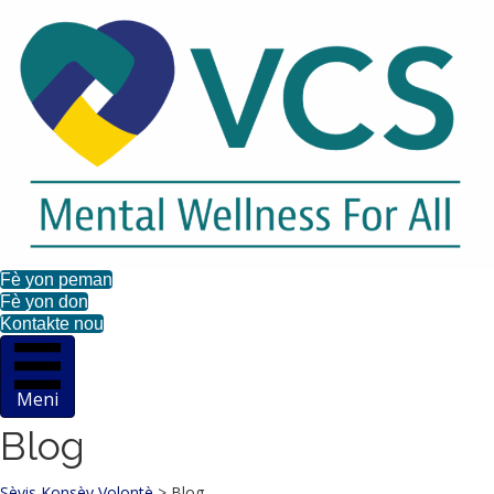
Fè yon peman
Fè yon don
Kontakte nou
Meni
Blog
Sèvis Konsèy Volontè
>
Blog