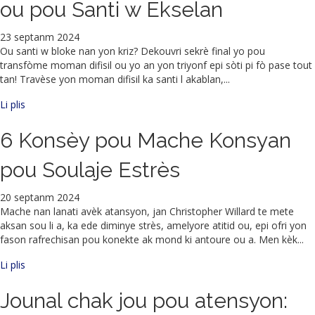
ou pou Santi w Ekselan
23 septanm 2024
Ou santi w bloke nan yon kriz? Dekouvri sekrè final yo pou
transfòme moman difisil ou yo an yon triyonf epi sòti pi fò pase tout
tan! Travèse yon moman difisil ka santi l akablan,...
sou Mòd Chape Kriz: Gid Siviv Ultim ou pou Santi w Ekselan
Li plis
6 Konsèy pou Mache Konsyan
pou Soulaje Estrès
20 septanm 2024
Mache nan lanati avèk atansyon, jan Christopher Willard te mete
aksan sou li a, ka ede diminye strès, amelyore atitid ou, epi ofri yon
fason rafrechisan pou konekte ak mond ki antoure ou a. Men kèk...
apeprè 6 Konsèy Mache Konsyan pou Soulaje Estrès
Li plis
Jounal chak jou pou atensyon: