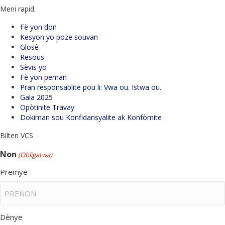
Meni rapid
Fè yon don
Kesyon yo poze souvan
Glosè
Resous
Sèvis yo
Fè yon peman
Pran responsablite pou li: Vwa ou. Istwa ou.
Gala 2025
Opòtinite Travay
Dokiman sou Konfidansyalite ak Konfòmite
Bilten VCS
Non
(Obligatwa)
Premye
Dènye