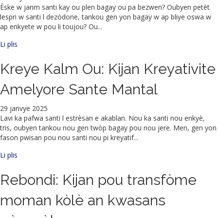
Èske w janm santi kay ou plen bagay ou pa bezwen? Oubyen petèt
lespri w santi l dezòdone, tankou gen yon bagay w ap bliye oswa w
ap enkyete w pou li toujou? Ou...
sou Netwaye espas ou, netwaye lespri ou
Li plis
Kreye Kalm Ou: Kijan Kreyativite
Amelyore Sante Mantal
29 janvye 2025
Lavi ka pafwa santi l estrèsan e akablan. Nou ka santi nou enkyè,
tris, oubyen tankou nou gen twòp bagay pou nou jere. Men, gen yon
fason pwisan pou nou santi nou pi kreyatif...
Kreye Kalm Ou: Kijan Kreyativite Ranfòse Sante Mantal
Li plis
Rebondi: Kijan pou transfòme
moman kòlè an kwasans