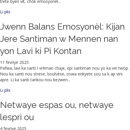
trete byen vit, chòk emosyonèl...
sou Kijan Chòk Afekte Sèvo a pa Kabinè Avoka Lanier la
Li plis
Jwenn Balans Emosyonèl: Kijan
Jere Santiman w Mennen nan
yon Lavi ki Pi Kontan
11 fevriye 2025
Pafwa, lavi ka santi l vrèman chaje, epi santiman nou yo ka vin twòp.
Nou ka santi nou strese, boulvèse, oswa enkyete sou sa k ap vini
apre. Li ka santi tankou nou bezwen...
sou Jwenn Balans Emosyonèl: Kijan Jere Santiman w Mennen nan
Li plis
Netwaye espas ou, netwaye
lespri ou
4 fevriye 2025