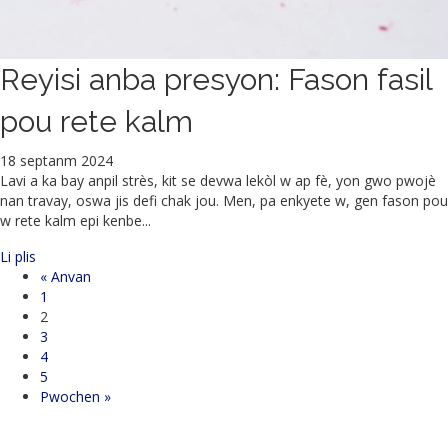
Reyisi anba presyon: Fason fasil
pou rete kalm
18 septanm 2024
Lavi a ka bay anpil strès, kit se devwa lekòl w ap fè, yon gwo pwojè
nan travay, oswa jis defi chak jou. Men, pa enkyete w, gen fason pou
w rete kalm epi kenbe...
sou Reyisi anba Presyon: Fason fasil pou rete kalm
Li plis
« Anvan
1
2
3
4
5
Pwochen »
Enroll in Parenting Classes Today!