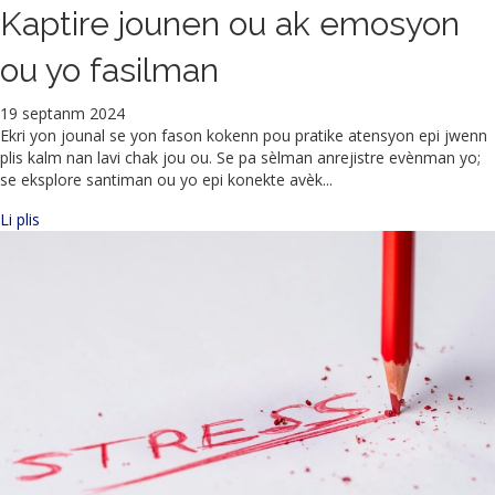
Kaptire jounen ou ak emosyon
ou yo fasilman
19 septanm 2024
Ekri yon jounal se yon fason kokenn pou pratike atensyon epi jwenn
plis kalm nan lavi chak jou ou. Se pa sèlman anrejistre evènman yo;
se eksplore santiman ou yo epi konekte avèk...
sou Jounal chak jou pou atensyon: Kaptire jounen ou ak emosy
Li plis