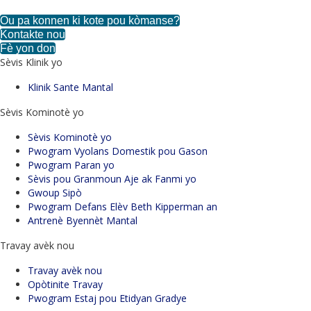
Ou pa konnen ki kote pou kòmanse?
Kontakte nou
Fè yon don
Sèvis Klinik yo
Klinik Sante Mantal
Sèvis Kominotè yo
Sèvis Kominotè yo
Pwogram Vyolans Domestik pou Gason
Pwogram Paran yo
Sèvis pou Granmoun Aje ak Fanmi yo
Gwoup Sipò
Pwogram Defans Elèv Beth Kipperman an
Antrenè Byennèt Mantal
Travay avèk nou
Travay avèk nou
Opòtinite Travay
Pwogram Estaj pou Etidyan Gradye