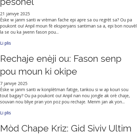
pèsonèl
21 janvye 2025
Èske w janm santi w vrèman fache epi apre sa ou regrèt sa? Ou pa
poukont ou! Anpil moun fè eksperyans santiman sa a, epi bon nouvèl
la se ou ka jwenn fason pou...
sou Rebondisman: Kijan pou transfòme moman kòlè an kwasan
Li plis
Rechaje enèji ou: Fason senp
pou moun ki okipe
7 janvye 2025
Èske w janm santi w konplètman fatige, tankou si w ap kouri sou
tout bagay? Ou pa poukont ou! Anpil nan nou jongle ak orè chaje,
souvan nou bliye pran yon poz pou rechaje. Menm jan ak yon...
Rechaje enèji ou: Fason senp pou moun ki okipe yo
Li plis
Mòd Chape Kriz: Gid Siviv Ultim