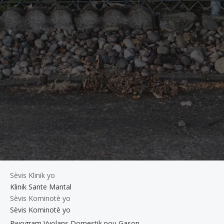
Sèvis Klinik yo
Klinik Sante Mantal
Sèvis Kominotè yo
Sèvis Kominotè yo
Pwogram Vyolans Domestik pou Gason