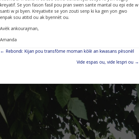
kreyatif. Se yon fason fasil pou pran swen sante mantal ou epi ede w
santi w pi byen. Kreyativite se yon zouti senp ki ka gen yon gwo
enpak sou atitid ou ak byennèt ou.
Avèk ankourajman,
Amanda
← Rebondi: Kijan pou transfòme moman kòlè an kwasans pèsonèl
Navigasyon
Vide espas ou, vide lespri ou →
pòs
yo