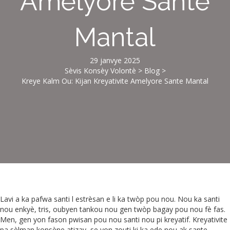
Amelyore Sante
Mantal
29 janvye 2025
Sèvis Konsèy Volontè
>
Blog
>
Kreye Kalm Ou: Kijan Kreyativite Amelyore Sante Mantal
Lavi a ka pafwa santi l estrèsan e li ka twòp pou nou. Nou ka santi
nou enkyè, tris, oubyen tankou nou gen twòp bagay pou nou fè fas.
Men, gen yon fason pwisan pou nou santi nou pi kreyatif. Kreyativite
pa sèlman konsène atizay, se yon zouti ki ka ede nou ak sante