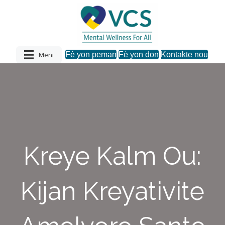
Meni
Fè yon peman
Fè yon don
Kontakte nou
Kreye Kalm Ou:
Kijan Kreyativite