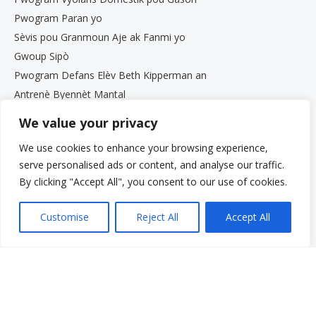
Pwogram Paran yo
Sèvis pou Granmoun Aje ak Fanmi yo
Gwoup Sipò
Pwogram Defans Elèv Beth Kipperman an
Antrenè Byennèt Mantal
Travay avèk nou
We value your privacy
Travay avèk nou
Opòtinite Travay
We use cookies to enhance your browsing experience,
serve personalised ads or content, and analyse our traffic.
Pwogram Estaj pou Etidyan Gradye
Meni rapid
By clicking "Accept All", you consent to our use of cookies.
Fè yon don
Kesyon yo poze souvan
Customise
Reject All
Accept All
Glosè
Resous
Sèvis yo
Fè yon peman
Pran responsablite pou li: Vwa ou. Istwa ou.