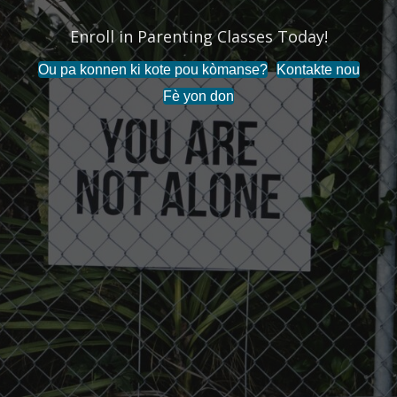
Enroll in Parenting Classes Today!
Ou pa konnen ki kote pou kòmanse?
Kontakte nou
Fè yon don