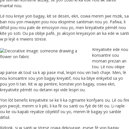
mantal nou.
Lè nou kreye yon bagay, kit se desen, ekri, oswa menm jwe mizik, sa
ban nou yon mwayen pou nou eksprime santiman nou yo. Pafwa, li
difisil pou nou pale de emosyon nou yo, men kreyativite pèmèt nou
kite yo soti. Ou pa oblije pafè, jis aksyon kreyasyon an ka ede w santi
w pi lejè e mwens strese.
Kreyativite ede nou
konsantre sou
moman prezan an
tou. Lè nou okipe
ap panse ak tout sa k ap pase mal, lespri nou vin twò chaje. Men, lè
nou konsantre sou yon bagay kreyatif, nou ka bliye enkyetid sa yo
pou yon ti tan. Kit w ap pentire, konstwi yon bagay, oswa ekri,
kreyativite pèmèt ou detann epi vide lespri ou.
Yon lòt benefis kreyativite se ke li ka ogmante konfyans ou. Lè ou fini
yon pwojè, menm si li piti, li ka fè ou santi ou fyè de tèt ou. Li raple
ou ke ou kapab reyalize objektif ou yo, menm lè bagay yo sanble
difisil.
Kidonk, si w santi w strese oswa dekouraje, eseye fè yon bagay