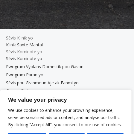
Sèvis Klinik yo
Klinik Sante Mantal
Sèvis Kominotè yo
Sèvis Kominotè yo
Pwogram Vyolans Domestik pou Gason
Pwogram Paran yo
Sèvis pou Granmoun Aje ak Fanmi yo
Gwoup Sipò
Pwogram Defans Elèv Beth Kipperman an
We value your privacy
Antrenè Byennèt Mantal
We use cookies to enhance your browsing experience,
Travay avèk nou
serve personalised ads or content, and analyse our traffic.
Travay avèk nou
By clicking "Accept All", you consent to our use of cookies.
Opòtinite Travay