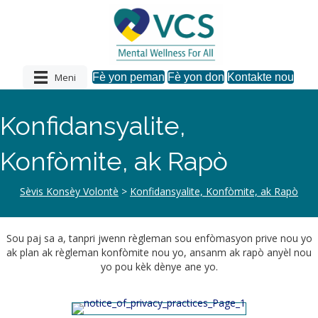
Meni
Fè yon peman
Fè yon don
Kontakte nou
Konfidansyalite,
Konfòmite, ak Rapò
Sèvis Konsèy Volontè
>
Konfidansyalite, Konfòmite, ak Rapò
Sou paj sa a, tanpri jwenn règleman sou enfòmasyon prive nou yo
ak plan ak règleman konfòmite nou yo, ansanm ak rapò anyèl nou
yo pou kèk dènye ane yo.