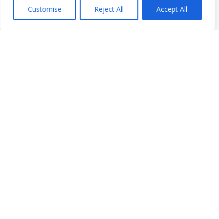
Pwogram Estaj pou Etidyan Gradye
Customise
Reject All
Accept All
Meni rapid
Fè yon don
Kesyon yo poze souvan
Glosè
Resous
Sèvis yo
Fè yon peman
Pran responsablite pou li: Vwa ou. Istwa ou.
Gala 2025
Opòtinite Travay
Dokiman sou Konfidansyalite ak Konfòmite
Bilten VCS