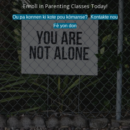
Enroll in Parenting Classes Today!
End the Stigma Around Mental Health!
Ou pa konnen ki kote pou kòmanse?
Kontakte nou
Fè yon don