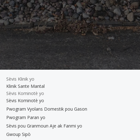
Sèvis Klinik yo
Klinik Sante Mantal
Sèvis Kominotè yo
Sèvis Kominotè yo
Pwogram Vyolans Domestik pou Gason
Pwogram Paran yo
Sèvis pou Granmoun Aje ak Fanmi yo
Gwoup Sipò