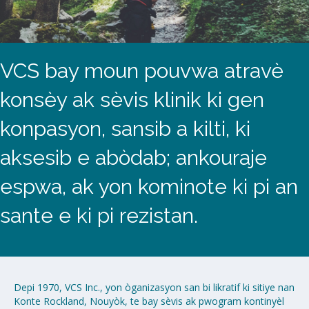
VCS bay moun pouvwa atravè
konsèy ak sèvis klinik ki gen
konpasyon, sansib a kilti, ki
aksesib e abòdab; ankouraje
espwa, ak yon kominote ki pi an
sante e ki pi rezistan.
Depi 1970, VCS Inc., yon òganizasyon san bi likratif ki sitiye nan
Konte Rockland, Nouyòk, te bay sèvis ak pwogram kontinyèl