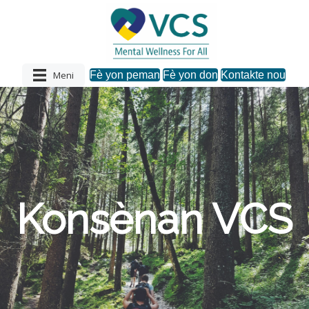
Meni
Fè yon peman
Fè yon don
Kontakte nou
Konsènan VCS