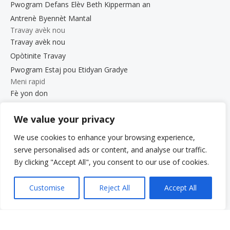
Pwogram Defans Elèv Beth Kipperman an
Antrenè Byennèt Mantal
Travay avèk nou
Travay avèk nou
Opòtinite Travay
Pwogram Estaj pou Etidyan Gradye
Meni rapid
Fè yon don
Kesyon yo poze souvan
We value your privacy
Glosè
Resous
We use cookies to enhance your browsing experience,
Sèvis yo
serve personalised ads or content, and analyse our traffic.
By clicking "Accept All", you consent to our use of cookies.
Fè yon peman
Pran responsablite pou li: Vwa ou. Istwa ou.
Customise
Reject All
Accept All
Gala 2025
Opòtinite Travay
Dokiman sou Konfidansyalite ak Konfòmite
Bilten VCS