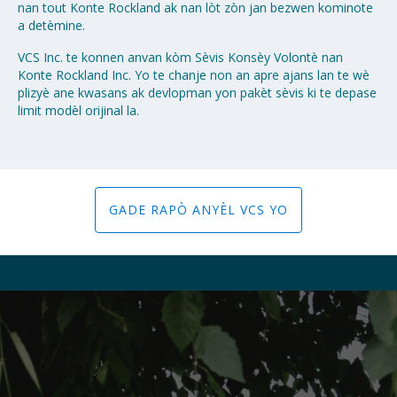
nan tout Konte Rockland ak nan lòt zòn jan bezwen kominote
a detèmine.
VCS Inc. te konnen anvan kòm Sèvis Konsèy Volontè nan
Konte Rockland Inc. Yo te chanje non an apre ajans lan te wè
plizyè ane kwasans ak devlopman yon pakèt sèvis ki te depase
limit modèl orijinal la.
GADE RAPÒ ANYÈL VCS YO