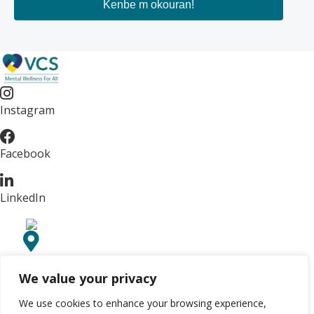
Instagram
Facebook
LinkedIn
77 South
Main Street
We value your privacy
Nouvo Vil, NY
10956
We use cookies to enhance your browsing experience,