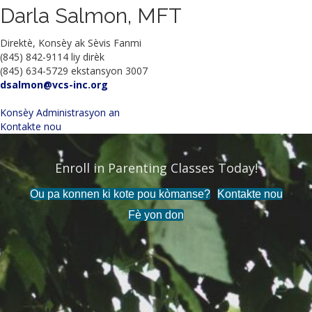
Darla Salmon, MFT
Direktè, Konsèy ak Sèvis Fanmi
(845) 842-9114 liy dirèk
(845) 634-5729 ekstansyon 3007
dsalmon@vcs-inc.org
Konsèy Administrasyon an
Kontakte nou
Enroll in Parenting Classes Today!
End the Stigma Around Mental Health!
Ou pa konnen ki kote pou kòmanse?
Kontakte nou
Fè yon don