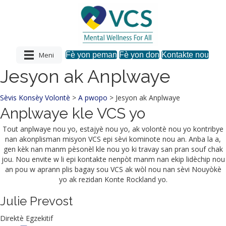
Meni
Fè yon peman
Fè yon don
Kontakte nou
Jesyon ak Anplwaye
Sèvis Konsèy Volontè
>
A pwopo
>
Jesyon ak Anplwaye
Anplwaye kle VCS yo
Tout anplwaye nou yo, estajyè nou yo, ak volontè nou yo kontribye
nan akonplisman misyon VCS epi sèvi kominote nou an. Anba la a,
gen kèk nan manm pèsonèl kle nou yo ki travay san pran souf chak
jou. Nou envite w li epi kontakte nenpòt manm nan ekip lidèchip nou
an pou w aprann plis bagay sou VCS ak wòl nou nan sèvi Nouyòkè
yo ak rezidan Konte Rockland yo.
Julie Prevost
Direktè Egzekitif