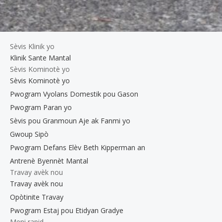
Sèvis Klinik yo
Klinik Sante Mantal
Sèvis Kominotè yo
Sèvis Kominotè yo
Pwogram Vyolans Domestik pou Gason
Pwogram Paran yo
Sèvis pou Granmoun Aje ak Fanmi yo
Gwoup Sipò
Pwogram Defans Elèv Beth Kipperman an
Antrenè Byennèt Mantal
Travay avèk nou
Travay avèk nou
Opòtinite Travay
Pwogram Estaj pou Etidyan Gradye
Meni rapid