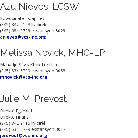
Azu Nieves, LCSW
Kowòdinatè Estaj Elèv
(845) 842-9123 liy dirèk
(845) 634-5729 ekstansyon 3029
anieves@vcs-inc.org
Melissa Novick, MHC-LP
Manadjè Sèvis Klinik Lekòl la
(845) 634-5729 ekstansyon 3058
mnovick@vcs-inc.org
Julie M. Prevost
Direktè Egzekitif
Direktè Finans
(845) 842-9115 liy dirèk
(845) 634-5729 ekstansyon 3017
jprevost@vcs-inc.org
​