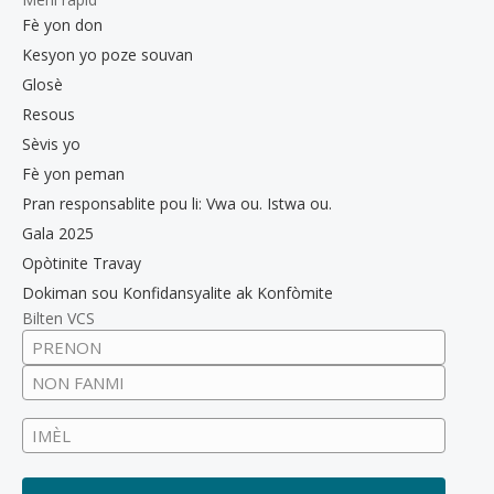
Fè yon don
Kesyon yo poze souvan
Glosè
Resous
Sèvis yo
Fè yon peman
Pran responsablite pou li: Vwa ou. Istwa ou.
Gala 2025
Opòtinite Travay
Dokiman sou Konfidansyalite ak Konfòmite
Bilten VCS