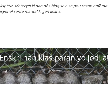
kspètiz. Materyèl ki nan pòs blog sa a se pou rezon enfòmas
yonèl sante mantal ki gen lisans.
Enskri nan klas paran yo jodi a