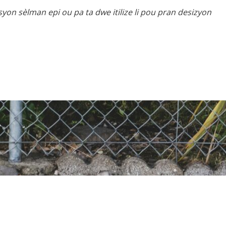
yon sèlman epi ou pa ta dwe itilize li pou pran desizyon
!