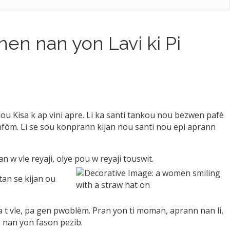
en nan yon Lavi ki Pi
 sou
Kisa k ap vini apre. Li ka santi tankou nou bezwen pafè
fòm. Li se sou konprann kijan nou santi nou epi aprann
 w vle reyaji, olye pou w reyaji touswit.
tan se kijan ou
a t vle, pa gen pwoblèm. Pran yon ti moman, aprann nan li,
o nan yon fason pezib.