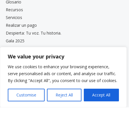
Glosario
Recursos
Servicios
Realizar un pago
Despierta: Tu voz. Tu historia.
Gala 2025
Oportunidades de empleo
We value your privacy
Documentos de privacidad y cumplimiento
Boletín informativo de VCS
We use cookies to enhance your browsing experience,
serve personalised ads or content, and analyse our traffic.
By clicking "Accept All", you consent to our use of cookies.
Customise
Reject All
Accept All