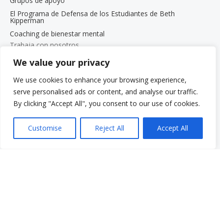
Grupos de apoyo
El Programa de Defensa de los Estudiantes de Beth
Kipperman
Coaching de bienestar mental
Trabaja con nosotros
Trabaja con nosotros
We value your privacy
Oportunidades de empleo
We use cookies to enhance your browsing experience,
Programa de pasantías para estudiantes de posgrado
serve personalised ads or content, and analyse our traffic.
Menú rápido
By clicking "Accept All", you consent to our use of cookies.
Donar
Preguntas frecuentes
Customise
Reject All
Accept All
Glosario
Recursos
Servicios
Realizar un pago
Despierta: Tu voz. Tu historia.
Gala 2025
Oportunidades de empleo