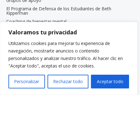
Grupos de apoyo
El Programa de Defensa de los Estudiantes de Beth
Kipperman
Coaching de bienestar mental
Trabaja con nosotros
Valoramos tu privacidad
Trabaja con nosotros
Utilizamos cookies para mejorar tu experiencia de
Oportunidades de empleo
navegación, mostrarte anuncios o contenido
Programa de pasantías para estudiantes de posgrado
personalizados y analizar nuestro tráfico. Al hacer clic en
Menú rápido
"Aceptar todo", aceptas el uso de cookies.
Donar
Preguntas frecuentes
Personalizar
Rechazar todo
Aceptar todo
Glosario
Recursos
Servicios
Realizar un pago
Despierta: Tu voz. Tu historia.
Gala 2025
Oportunidades de empleo