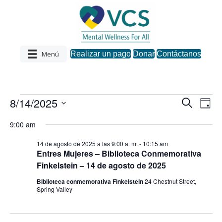
Menú
Realizar un pago
Donar
Contáctanos
8/14/2025
Eventos
B
N
B
D
u
S
í
a
s
ú
9:00 am
a
e
para
c
v
l
a
s
14 de agosto de 2025 a las 9:00 a. m.
-
10:15 am
e
r
e
agosto
Entres Mujeres – Biblioteca Conmemorativa
c
q
Finkelstein – 14 de agosto de 2025
c
g
i
14,
Biblioteca conmemorativa Finkelstein
24 Chestnut Street,
a
o
u
Spring Valley
n
c
2025
a
e
r
i