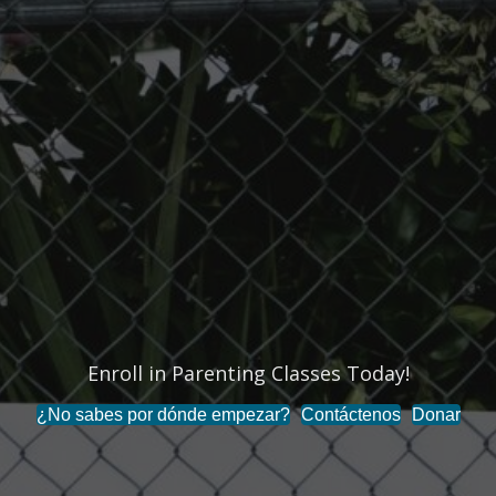
Enroll in Parenting Classes Today!
End the Stigma Around Mental Health!
¿No sabes por dónde empezar?
Contáctenos
Donar