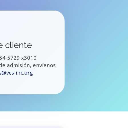
 cliente
634-5729 x3010
 de admisión, envíenos
s@vcs-inc.org