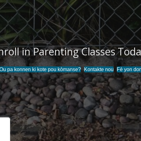
nroll in Parenting Classes Toda
Ou pa konnen ki kote pou kòmanse?
Kontakte nou
Fè yon do