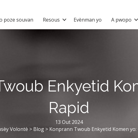
o poze souvan
Resous
Evènman yo
A pwopo
Twoub Enkyetid Kom
Rapid
13 Out 2024
nsèy Volontè
>
Blog
>
Konprann Twoub Enkyetid Komen yo: 