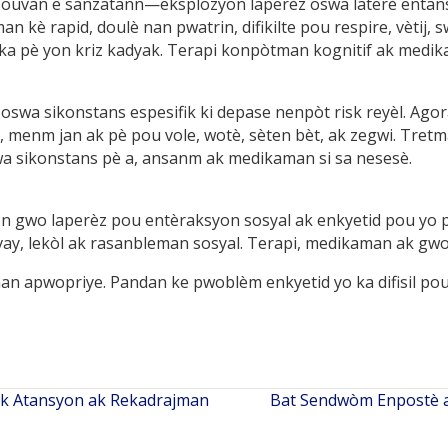
souvan e sanzatann—eksplozyon laperèz oswa laterè entans
n kè rapid, doulè nan pwatrin, difikilte pou respire, vètij, 
u ka pè yon kriz kadyak. Terapi konpòtman kognitif ak medik
swa sikonstans espesifik ki depase nenpòt risk reyèl. Agora
 menm jan ak pè pou vole, wotè, sèten bèt, ak zegwi. Tret
swa sikonstans pè a, ansanm ak medikaman si sa nesesè.
n gwo laperèz pou entèraksyon sosyal ak enkyetid pou yo pa
avay, lekòl ak rasanbleman sosyal. Terapi, medikaman ak gw
n apwopriye. Pandan ke pwoblèm enkyetid yo ka difisil pou j
ik Atansyon ak Rekadrajman
Bat Sendwòm Enpostè a