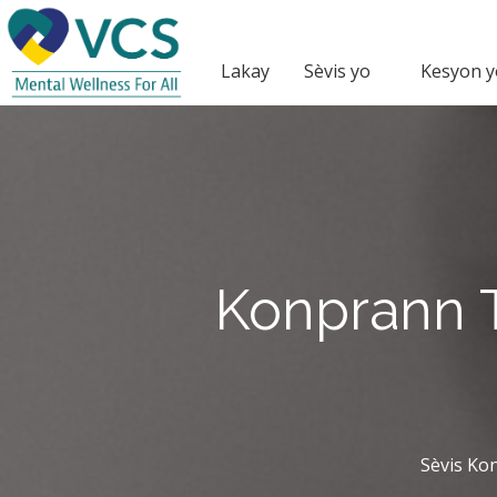
Lakay
Sèvis yo
Kesyon y
Konprann 
Sèvis Ko