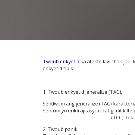
Twoub enkyetid
ka afekte lavi chak jou,
enkyetid tipik:
1. Twoub enkyetid jeneralize (TAG).
Sendwòm ang jeneralize (TAG) karakteri
Sentòm yo enkli ajitasyon, fatig, difikil
(TCC), tek
2. Twoub panik.