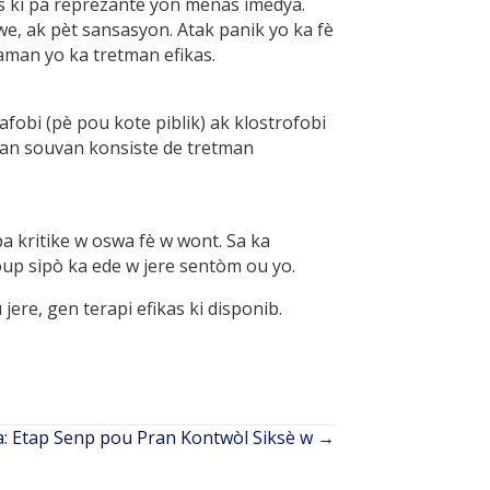
 ki pa reprezante yon menas imedya.
swe, ak pèt sansasyon. Atak panik yo ka fè
aman yo ka tretman efikas.
fobi (pè pou kote piblik) ak klostrofobi
man souvan konsiste de tretman
 kritike w oswa fè w wont. Sa ka
oup sipò ka ede w jere sentòm ou yo.
ere, gen terapi efikas ki disponib.
: Etap Senp pou Pran Kontwòl Siksè w →