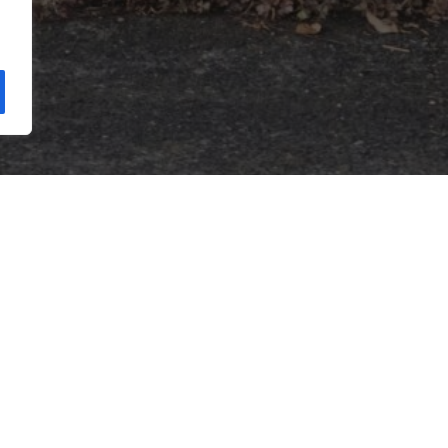
vay avèk nou
Meni rapid
ay avèk nou
Fè yon don
inite Travay
Kesyon yo poze souvan
ram Estaj pou Etidyan Gradye
Glosè