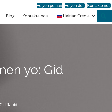
Fè yon peman
Fè yon don
Kontakte nou
Blog
Kontakte nou
Haitian Creole
R
en yo: Gid
Gid Rapid