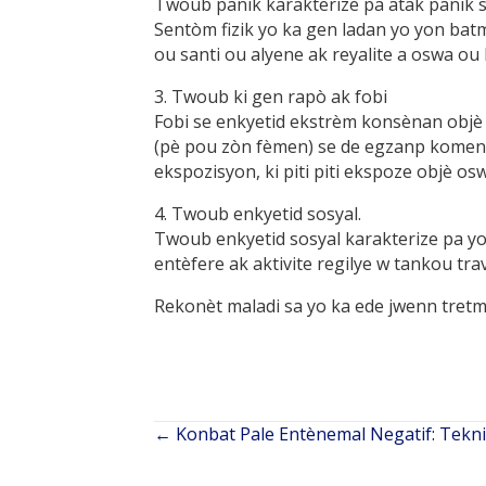
Twoub panik karakterize pa atak panik 
Sentòm fizik yo ka gen ladan yo yon batma
ou santi ou alyene ak reyalite a oswa o
3. Twoub ki gen rapò ak fobi
Fobi se enkyetid ekstrèm konsènan objè o
(pè pou zòn fèmen) se de egzanp komen,
ekspozisyon, ki piti piti ekspoze objè o
4. Twoub enkyetid sosyal.
Twoub enkyetid sosyal karakterize pa yo
entèfere ak aktivite regilye w tankou tr
Rekonèt maladi sa yo ka ede jwenn tretma
← Konbat Pale Entènemal Negatif: Tekn
Navigasyon