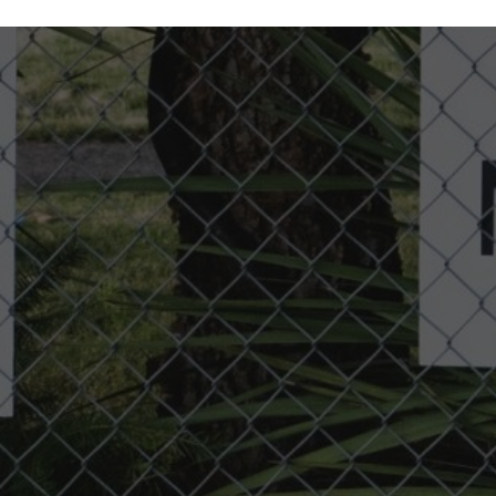
pòs
yo