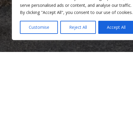
serve personalised ads or content, and analyse our traffic.
By clicking "Accept All", you consent to our use of cookies.
Customise
Reject All
Accept All
Sèvis Klinik yo
Sèvis Kominotè yo
Tra
Klinik Sante Mantal
Sèvis Kominotè yo
Trav
Pwogram Vyolans Domestik pou Gason
Opòt
Pwogram Paran yo
Pwog