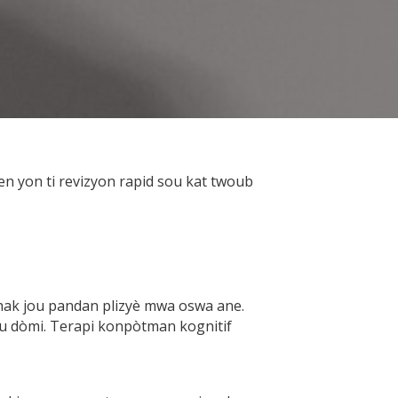
en yon ti revizyon rapid sou kat twoub
hak jou pandan plizyè mwa oswa ane.
pou dòmi. Terapi konpòtman kognitif