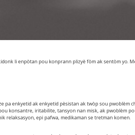
 kidonk li enpòtan pou konprann plizyè fòm ak sentòm yo. M
ze pa enkyetid ak enkyetid pèsistan ak twòp sou pwoblèm c
te pou konsantre, iritabilite, tansyon nan misk, ak pwoblèm 
nik relaksasyon, epi pafwa, medikaman se tretman komen.