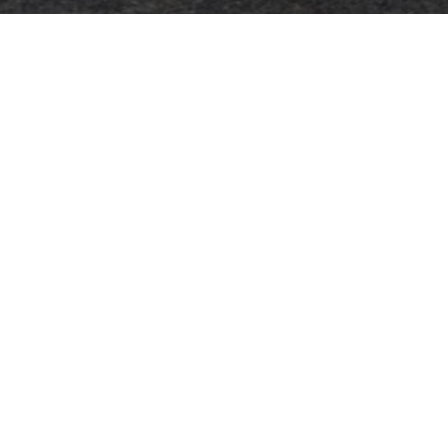
Trabaja con nosotros
Trabaja con nosotros
a para Hombres
Oportunidades de empleo
Programa de pasantías para estudiant
sus familias
studiantes de Beth Kipperman