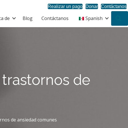
Realizar un pago
Donar
Contáctanos
ca de
Blog
Contáctanos
Spanish
B
 trastornos de
ornos de ansiedad comunes