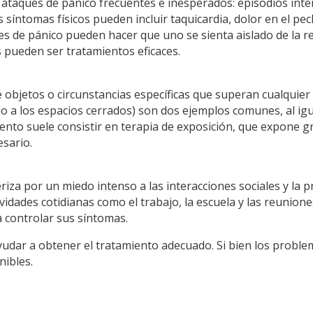
r ataques de pánico frecuentes e inesperados: episodios int
íntomas físicos pueden incluir taquicardia, dolor en el pech
 de pánico pueden hacer que uno se sienta aislado de la rea
 pueden ser tratamientos eficaces.
objetos o circunstancias específicas que superan cualquier 
do a los espacios cerrados) son dos ejemplos comunes, al igual
miento suele consistir en terapia de exposición, que expone 
esario.
riza por un miedo intenso a las interacciones sociales y la pr
vidades cotidianas como el trabajo, la escuela y las reunion
 controlar sus síntomas.
dar a obtener el tratamiento adecuado. Si bien los problem
nibles.