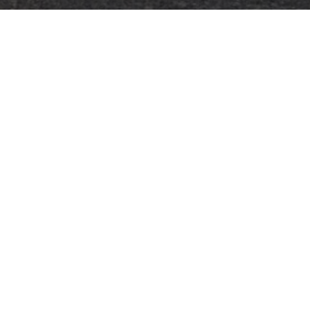
Servicios clínicos
Servicios comunitarios
Clínica de Salud Mental
Servicios comunitarios
Programa de Violencia Doméstic
Programas para padres
Servicios para adultos mayores y 
Grupos de apoyo
El Programa de Defensa de los E
Coaching de bienestar mental