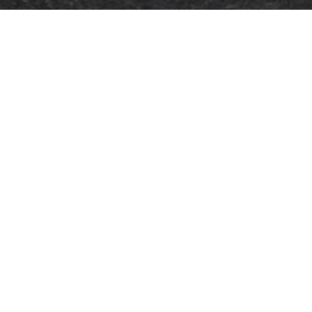
Menú rápido
Donar
Preguntas frecuentes
es de posgrado
Glosario
Recursos
Servicios
Realizar un pago
Despierta: Tu voz. Tu historia.
Gala 2025
Oportunidades de empleo
Documentos de privacidad y cumplimiento