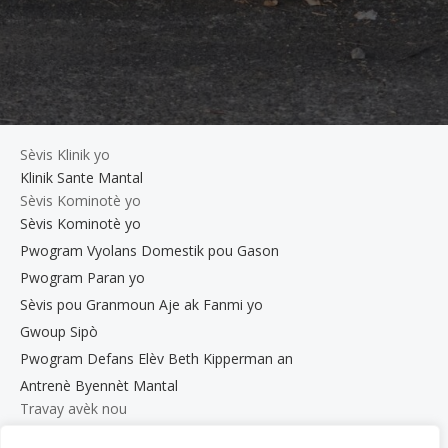
Sèvis Klinik yo
Klinik Sante Mantal
Sèvis Kominotè yo
Sèvis Kominotè yo
Pwogram Vyolans Domestik pou Gason
Pwogram Paran yo
Sèvis pou Granmoun Aje ak Fanmi yo
Gwoup Sipò
Pwogram Defans Elèv Beth Kipperman an
Antrenè Byennèt Mantal
Travay avèk nou
Travay avèk nou