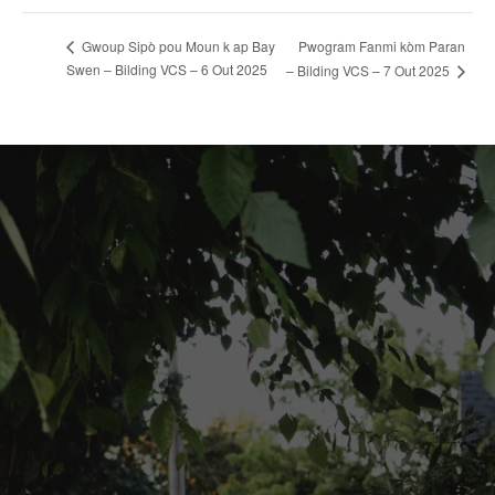
Pwogram Fanmi kòm Paran
Gwoup Sipò pou Moun k ap Bay
Swen – Bilding VCS – 6 Out 2025
– Bilding VCS – 7 Out 2025