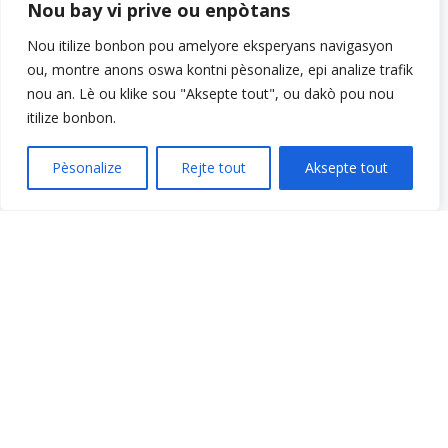
Nou bay vi prive ou enpòtans
Opòtinite Travay
Pwogram Estaj pou Etidyan Gradye
Nou itilize bonbon pou amelyore eksperyans navigasyon
Meni rapid
ou, montre anons oswa kontni pèsonalize, epi analize trafik
Fè yon don
nou an. Lè ou klike sou "Aksepte tout", ou dakò pou nou
Kesyon yo poze souvan
itilize bonbon.
Glosè
Resous
Pèsonalize
Rejte tout
Aksepte tout
Sèvis yo
Fè yon peman
Pran responsablite pou li: Vwa ou. Istwa ou.
Gala 2025
Opòtinite Travay
Dokiman sou Konfidansyalite ak Konfòmite
Bilten VCS