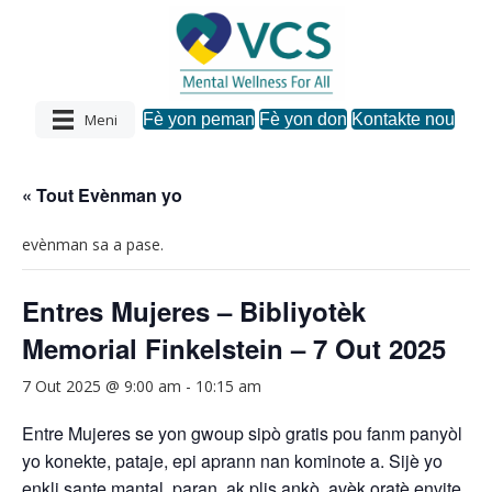
Meni
Fè yon peman
Fè yon don
Kontakte nou
« Tout Evènman yo
evènman sa a pase.
Entres Mujeres – Bibliyotèk
Memorial Finkelstein – 7 Out 2025
7 Out 2025 @ 9:00 am
-
10:15 am
Entre Mujeres se yon gwoup sipò gratis pou fanm panyòl
yo konekte, pataje, epi aprann nan kominote a. Sijè yo
enkli sante mantal, paran, ak plis ankò, avèk oratè envite