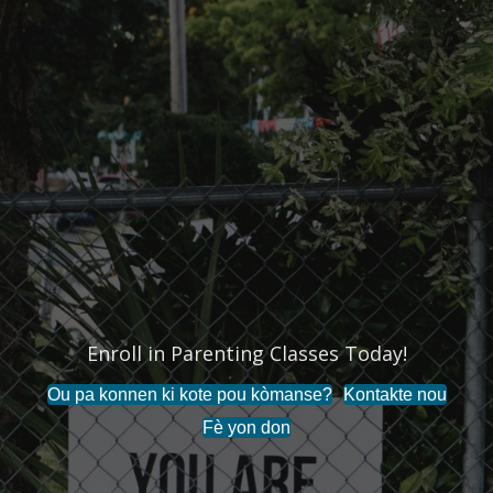
Enroll in Parenting Classes Today!
Ou pa konnen ki kote pou kòmanse?
Kontakte nou
Fè yon don