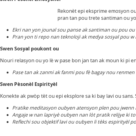
Rekonèt epi eksprime emosyon ou y
pran tan pou trete santiman ou yo
Ekri nan yon jounal sou panse ak santiman ou pou ou k
Pran yon ti repo nan teknoloji ak medya sosyal pou w k
Swen Sosyal poukont ou
Nouri relasyon ou yo lè w pase bon jan tan ak moun ki pi 
Pase tan ak zanmi ak fanmi pou fè bagay nou renmen
Swen Pèsonèl Espirityèl
Konekte ak pwòp tèt ou epi eksplore sa ki bay lavi ou sans. S
Pratike meditasyon oubyen atensyon plen pou jwenn l
Angaje w nan lapriyè oubyen nan lòt pratik relijye ki t
Reflechi sou objektif lavi ou oubyen li tèks espirityèl