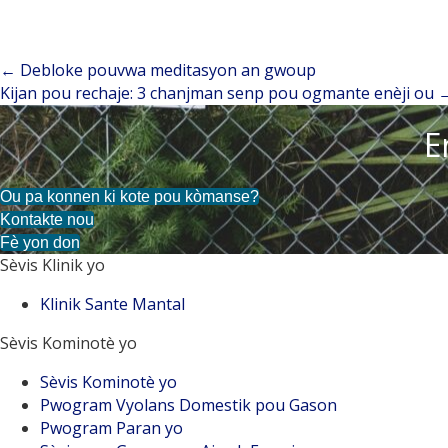
← Debloke pouvwa meditasyon an gwoup
Navigasyon
Kijan pou rechaje: 3 chanjman senp pou ogmante enèji ou 
pòs
E
yo
Ou pa konnen ki kote pou kòmanse?
Kontakte nou
Fè yon don
Sèvis Klinik yo
Klinik Sante Mantal
Sèvis Kominotè yo
Sèvis Kominotè yo
Pwogram Vyolans Domestik pou Gason
Pwogram Paran yo