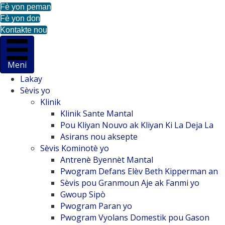
Fè yon peman
Fè yon don
Kontakte nou
Meni
Lakay
Sèvis yo
Klinik
Klinik Sante Mantal
Pou Kliyan Nouvo ak Kliyan Ki La Deja La
Asirans nou aksepte
Sèvis Kominotè yo
Antrenè Byennèt Mantal
Pwogram Defans Elèv Beth Kipperman an
Sèvis pou Granmoun Aje ak Fanmi yo
Gwoup Sipò
Pwogram Paran yo
Pwogram Vyolans Domestik pou Gason