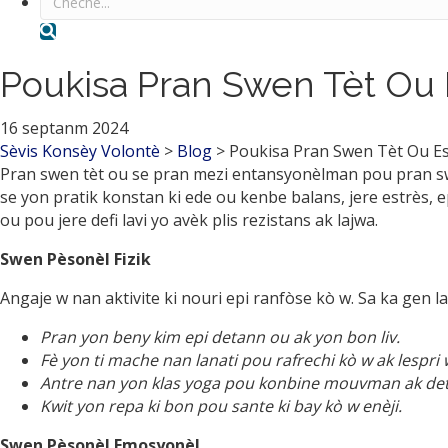
Rechèch
Poukisa Pran Swen Tèt Ou 
16 septanm 2024
Sèvis Konsèy Volontè
>
Blog
>
Poukisa Pran Swen Tèt Ou Es
Pran swen tèt ou se pran mezi entansyonèlman pou pran s
se yon pratik konstan ki ede ou kenbe balans, jere estrès, 
ou pou jere defi lavi yo avèk plis rezistans ak lajwa.
Swen Pèsonèl Fizik
Angaje w nan aktivite ki nouri epi ranfòse kò w. Sa ka gen l
Pran yon beny kim epi detann ou ak yon bon liv.
Fè yon ti mache nan lanati pou rafrechi kò w ak lespri 
Antre nan yon klas yoga pou konbine mouvman ak det
Kwit yon repa ki bon pou sante ki bay kò w enèji.
Swen Pèsonèl Emosyonèl