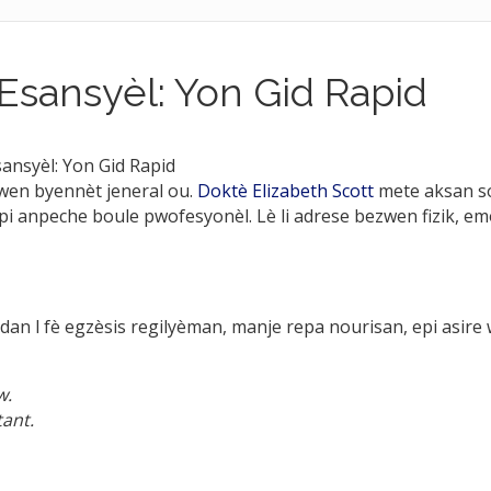
Esansyèl: Yon Gid Rapid
ansyèl: Yon Gid Rapid
wen byennèt jeneral ou.
Doktè Elizabeth Scott
mete aksan so
epi anpeche boule pwofesyonèl. Lè li adrese bezwen fizik, em
adan l fè egzèsis regilyèman, manje repa nourisan, epi asire
w.
ant.