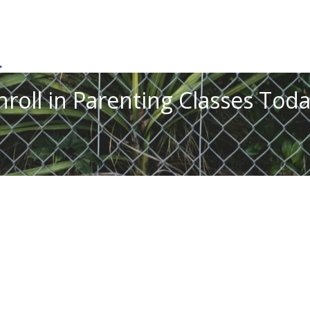
→
nroll in Parenting Classes Toda