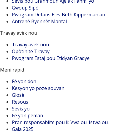
Sèvis pou Granmoun Aje ak Fanmi yo
Gwoup Sipò
Pwogram Defans Elèv Beth Kipperman an
Antrenè Byennèt Mantal
Travay avèk nou
Travay avèk nou
Opòtinite Travay
Pwogram Estaj pou Etidyan Gradye
Meni rapid
Fè yon don
Kesyon yo poze souvan
Glosè
Resous
Sèvis yo
Fè yon peman
Pran responsablite pou li: Vwa ou. Istwa ou.
Gala 2025