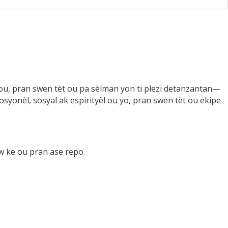
u, pran swen tèt ou pa sèlman yon ti plezi detanzantan—
osyonèl, sosyal ak espirityèl ou yo, pran swen tèt ou ekipe
 w ke ou pran ase repo.