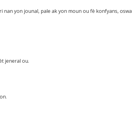
kri nan yon jounal, pale ak yon moun ou fè konfyans, oswa
t jeneral ou.
on.