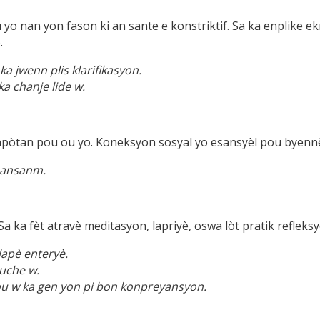
o nan yon fason ki an sante e konstriktif. Sa ka enplike e
.
a jwenn plis klarifikasyon.
a chanje lide w.
enpòtan pou ou yo. Koneksyon sosyal yo esansyèl pou byennè
 ansanm.
a ka fèt atravè meditasyon, lapriyè, oswa lòt pratik refleksy
apè enteryè.
ouche w.
 pou w ka gen yon pi bon konpreyansyon.