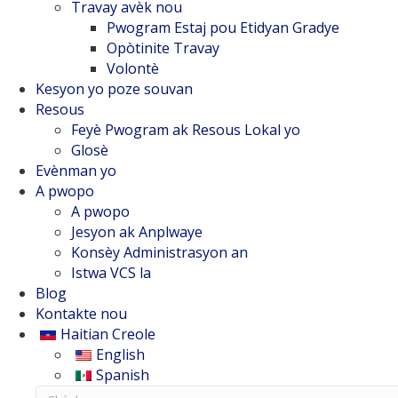
Travay avèk nou
Pwogram Estaj pou Etidyan Gradye
Opòtinite Travay
Volontè
Kesyon yo poze souvan
Resous
Feyè Pwogram ak Resous Lokal yo
Glosè
Evènman yo
A pwopo
A pwopo
Jesyon ak Anplwaye
Konsèy Administrasyon an
Istwa VCS la
Blog
Kontakte nou
Haitian Creole
English
Spanish