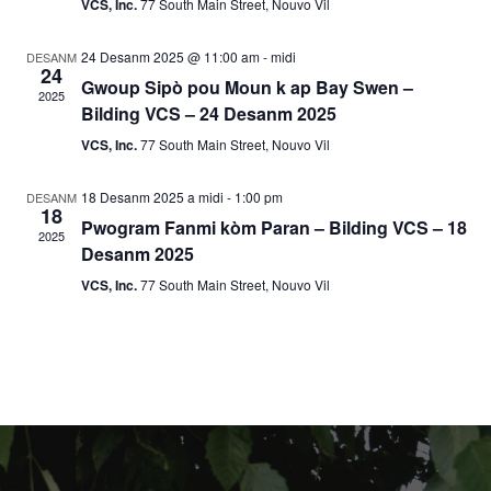
VCS, Inc.
77 South Main Street, Nouvo Vil
t
s
.
a
y
24 Desanm 2025 @ 11:00 am
-
midi
DESANM
24
s
Gwoup Sipò pou Moun k ap Bay Swen –
o
2025
Bilding VCS – 24 Desanm 2025
y
n
VCS, Inc.
77 South Main Street, Nouvo Vil
V
o
18 Desanm 2025 a midi
-
1:00 pm
DESANM
i
18
n
Pwogram Fanmi kòm Paran – Bilding VCS – 18
2025
e
Desanm 2025
R
w
VCS, Inc.
77 South Main Street, Nouvo Vil
E
e
v
c
è
h
n
è
m