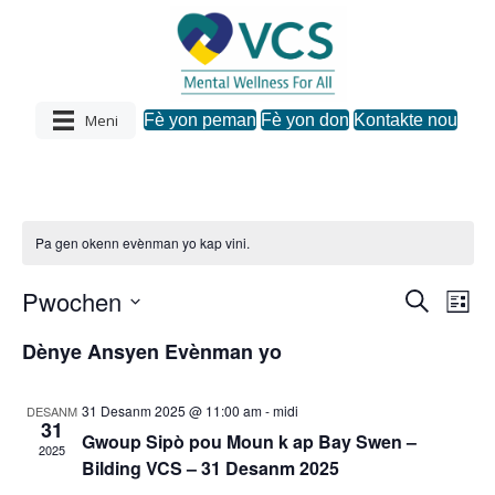
Meni
Fè yon peman
Fè yon don
Kontakte nou
Pa gen okenn evènman yo kap vini.
Pwochen
R
N
N
L
e
C
i
a
c
a
Dènye Ansyen Evènman yo
s
h
h
v
w
è
v
a
c
i
31 Desanm 2025 @ 11:00 am
-
midi
DESANM
z
h
31
i
i
Gwoup Sipò pou Moun k ap Bay Swen –
g
2025
d
Bilding VCS – 31 Desanm 2025
a
a
g