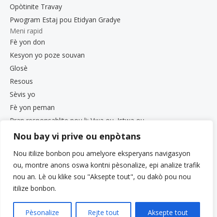
Opòtinite Travay
Pwogram Estaj pou Etidyan Gradye
Meni rapid
Fè yon don
Kesyon yo poze souvan
Glosè
Resous
Sèvis yo
Fè yon peman
Pran responsablite pou li: Vwa ou. Istwa ou.
Gala 2025
Nou bay vi prive ou enpòtans
Opòtinite Travay
Nou itilize bonbon pou amelyore eksperyans navigasyon
Dokiman sou Konfidansyalite ak Konfòmite
ou, montre anons oswa kontni pèsonalize, epi analize trafik
Bilten VCS
nou an. Lè ou klike sou "Aksepte tout", ou dakò pou nou
itilize bonbon.
Pèsonalize
Rejte tout
Aksepte tout