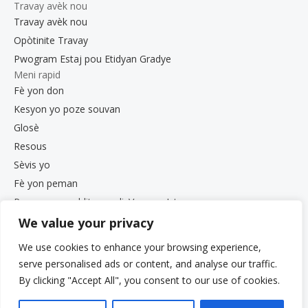
Travay avèk nou
Travay avèk nou
Opòtinite Travay
Pwogram Estaj pou Etidyan Gradye
Meni rapid
Fè yon don
Kesyon yo poze souvan
Glosè
Resous
Sèvis yo
Fè yon peman
Pran responsablite pou li: Vwa ou. Istwa ou.
Gala 2025
We value your privacy
Opòtinite Travay
We use cookies to enhance your browsing experience,
Dokiman sou Konfidansyalite ak Konfòmite
serve personalised ads or content, and analyse our traffic.
Bilten VCS
By clicking "Accept All", you consent to our use of cookies.