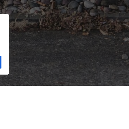
vay avèk nou
Meni rapid
ay avèk nou
Fè yon don
inite Travay
Kesyon yo poze souvan
ram Estaj pou Etidyan Gradye
Glosè
Resous