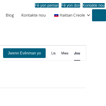
Fè yon peman
Fè yon don
Kontakte nou
Blog
Kontakte nou
Haitian Creole
R
N
Lis
Mwa
Jou
Jwenn Evènman yo
a
v
i
g
a
s
y