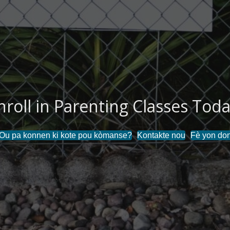
nroll in Parenting Classes Toda
Ou pa konnen ki kote pou kòmanse?
Kontakte nou
Fè yon do