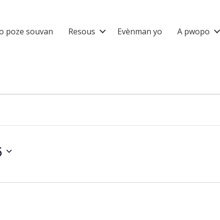
o poze souvan
Resous
Evènman yo
A pwopo
5