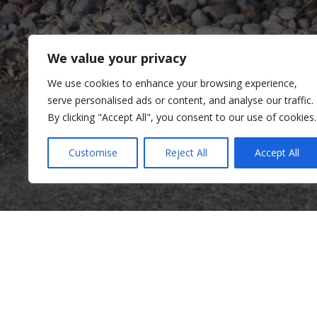
We value your privacy
We use cookies to enhance your browsing experience,
serve personalised ads or content, and analyse our traffic.
By clicking "Accept All", you consent to our use of cookies.
Customise
Reject All
Accept All
Sèvis Klinik yo
Sèvis Kominotè yo
Tra
Klinik Sante Mantal
Sèvis Kominotè yo
Trav
Pwogram Vyolans Domestik pou Gason
Opòt
Pwogram Paran yo
Pwog
Sèvis pou Granmoun Aje ak Fanmi yo