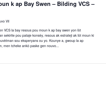
un k ap Bay Swen – Bilding VCS –
vo Vil
 VCS la bay resous pou moun k ap bay swen yon lòt
sekirite pou pataje konsèy, resous ak estrateji ak lòt moun ki
 ouvètman sou eksperyans ou yo. Kounye a, gwoup la ap
n, men tcheke ankò paske gen nouvo...