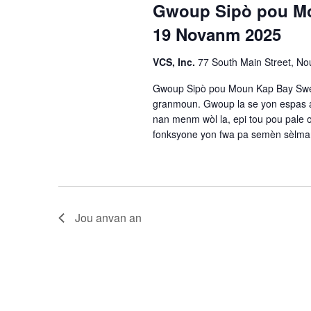
i
2025
Gwoup Sipò pou Mo
s
.
d
C
19 Novanm 2025
a
y
h
t
è
VCS, Inc.
77 South Main Street, Nou
o
.
c
Gwoup Sipò pou Moun Kap Bay Swen
h
n
granmoun. Gwoup la se yon espas an 
e
nan menm wòl la, epi tou pou pale
R
E
fonksyone yon fwa pa semèn sèlma
v
e
è
n
c
m
a
h
Jou anvan an
n
y
è
o
c
p
a
h
m