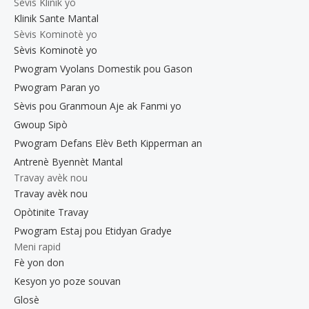
Sèvis Klinik yo
Klinik Sante Mantal
Sèvis Kominotè yo
Sèvis Kominotè yo
Pwogram Vyolans Domestik pou Gason
Pwogram Paran yo
Sèvis pou Granmoun Aje ak Fanmi yo
Gwoup Sipò
Pwogram Defans Elèv Beth Kipperman an
Antrenè Byennèt Mantal
Travay avèk nou
Travay avèk nou
Opòtinite Travay
Pwogram Estaj pou Etidyan Gradye
Meni rapid
Fè yon don
Kesyon yo poze souvan
Glosè