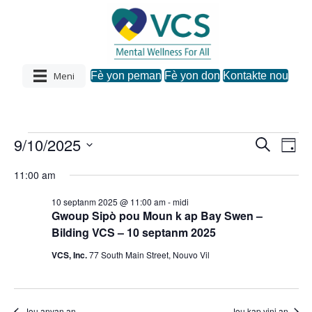
Meni
Fè yon peman
Fè yon don
Kontakte nou
9/10/2025
Evènman
R
N
N
J
e
C
o
a
c
a
11:00 am
u
h
yo
h
v
w
è
v
10 septanm 2025 @ 11:00 am
-
midi
a
c
i
pou
Gwoup Sipò pou Moun k ap Bay Swen –
z
h
i
Bilding VCS – 10 septanm 2025
i
g
d
September
VCS, Inc.
77 South Main Street, Nouvo Vil
a
a
g
t
s
10,
.
a
y
Jou anvan an
Jou kap vini an