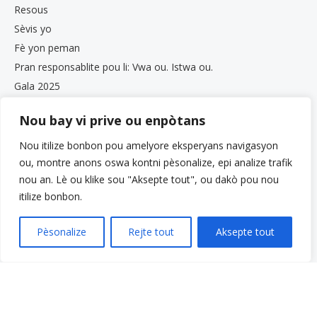
Resous
Sèvis yo
Fè yon peman
Pran responsablite pou li: Vwa ou. Istwa ou.
Gala 2025
Opòtinite Travay
Nou bay vi prive ou enpòtans
Dokiman sou Konfidansyalite ak Konfòmite
Bilten VCS
Nou itilize bonbon pou amelyore eksperyans navigasyon
ou, montre anons oswa kontni pèsonalize, epi analize trafik
nou an. Lè ou klike sou "Aksepte tout", ou dakò pou nou
itilize bonbon.
Pèsonalize
Rejte tout
Aksepte tout