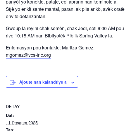
panyòl yo konekte, pataje, epi aprann nan kominote a.
Sijè yo enkli sante mantal, paran, ak plis ankò, avèk oratè
envite detanzantan.
Gwoup la reyini chak semèn, chak Jedi, soti 9:00 AM pou
rive 10:15 AM nan Bibliyotèk Piblik Spring Valley la.
Enfòmasyon pou kontakte: Maritza Gomez,
mgomez@vcs-inc.org
Ajoute nan kalandriye a
DETAY
Dat:
11 Desanm 2025
Tan: