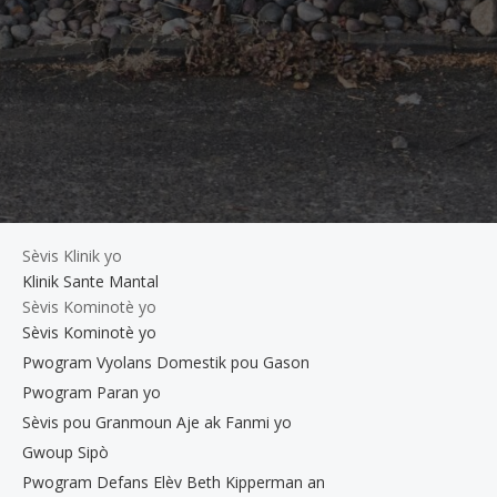
Sèvis Klinik yo
Klinik Sante Mantal
Sèvis Kominotè yo
Sèvis Kominotè yo
Pwogram Vyolans Domestik pou Gason
Pwogram Paran yo
Sèvis pou Granmoun Aje ak Fanmi yo
Gwoup Sipò
Pwogram Defans Elèv Beth Kipperman an