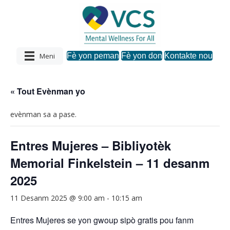
Meni
Fè yon peman
Fè yon don
Kontakte nou
« Tout Evènman yo
evènman sa a pase.
Entres Mujeres – Bibliyotèk
Memorial Finkelstein – 11 desanm
2025
11 Desanm 2025 @ 9:00 am
-
10:15 am
Entres Mujeres se yon gwoup sipò gratis pou fanm