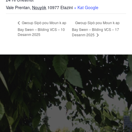
Vale Prentan
,
Nouyòk
10977
Etazini
+ Kat Google
Gwoup Sipò pou Moun k ap
Gwoup Sipò pou Moun k ap
Bay Swen – Bilding VCS – 10
Bay Swen – Bilding VCS – 17
Desanm 2025
Desanm 2025