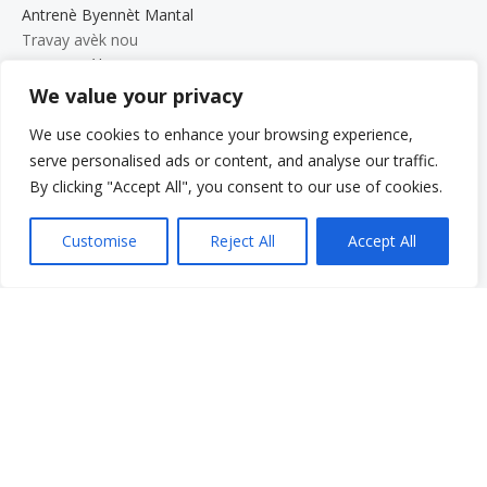
Antrenè Byennèt Mantal
Travay avèk nou
Travay avèk nou
We value your privacy
Opòtinite Travay
Pwogram Estaj pou Etidyan Gradye
We use cookies to enhance your browsing experience,
Meni rapid
serve personalised ads or content, and analyse our traffic.
Fè yon don
By clicking "Accept All", you consent to our use of cookies.
Kesyon yo poze souvan
Glosè
Customise
Reject All
Accept All
Resous
Sèvis yo
Fè yon peman
Pran responsablite pou li: Vwa ou. Istwa ou.
Gala 2025
Opòtinite Travay
Dokiman sou Konfidansyalite ak Konfòmite
Bilten VCS