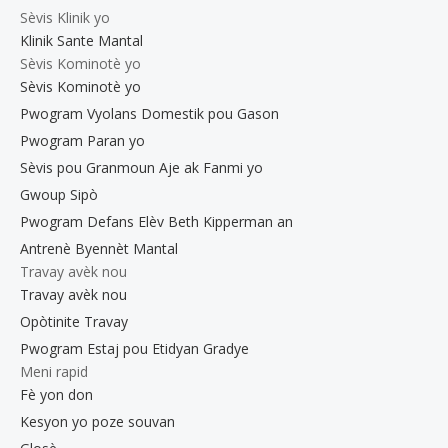
Sèvis Klinik yo
Klinik Sante Mantal
Sèvis Kominotè yo
Sèvis Kominotè yo
Pwogram Vyolans Domestik pou Gason
Pwogram Paran yo
Sèvis pou Granmoun Aje ak Fanmi yo
Gwoup Sipò
Pwogram Defans Elèv Beth Kipperman an
Antrenè Byennèt Mantal
Travay avèk nou
Travay avèk nou
Opòtinite Travay
Pwogram Estaj pou Etidyan Gradye
Meni rapid
Fè yon don
Kesyon yo poze souvan