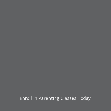
Enroll in Parenting Classes Today!
Ou pa konnen ki kote pou kòmanse?
Kontakte nou