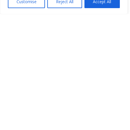
Customise
Reject All
Accept All
Instagram
Facebook
LinkedIn
77 South Main Street
Nouvo Vil, NY 10956
845-634-5729
Orè ouvèti