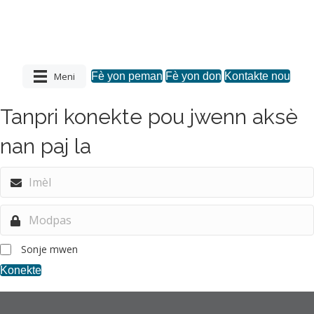
Meni
Fè yon peman
Fè yon don
Kontakte nou
Tanpri konekte pou jwenn aksè
nan paj la
Sonje mwen
Konekte