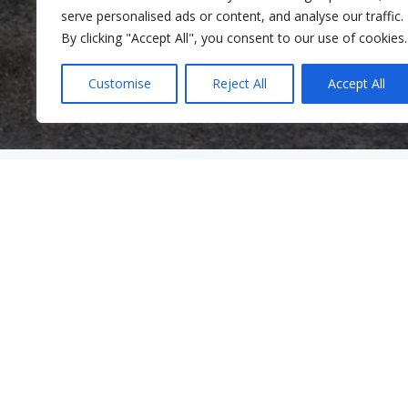
serve personalised ads or content, and analyse our traffic.
By clicking "Accept All", you consent to our use of cookies.
Customise
Reject All
Accept All
Servicios clínicos
Servicios comunitarios
Clínica de Salud Mental
Servicios comunitarios
Programa de Violencia Doméstic
Programas para padres
Servicios para adultos mayores y 
Grupos de apoyo
El Programa de Defensa de los E
Coaching de bienestar mental