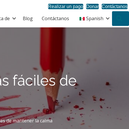
Realizar un pago
Donar
Contáctanos
ca de
Blog
Contáctanos
Spanish
B
s fáciles de
les de mantener la calma