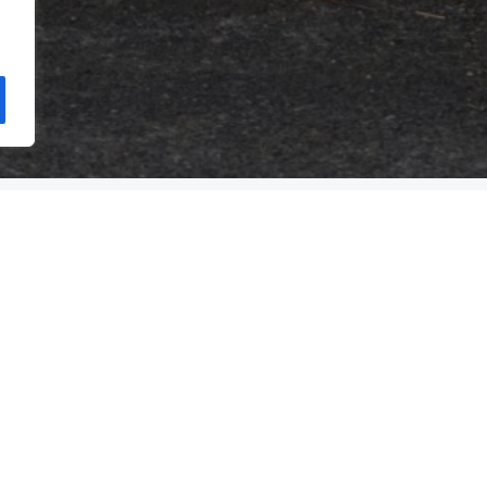
Trabaja con nosotros
Trabaja con nosotros
a para Hombres
Oportunidades de empleo
Programa de pasantías para estudiant
sus familias
studiantes de Beth Kipperman