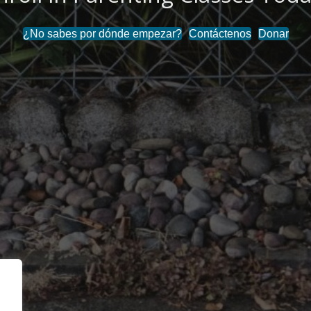
¿No sabes por dónde empezar?
Contáctenos
Donar