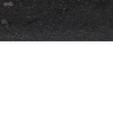
Menú rápido
Donar
Preguntas frecuentes
es de posgrado
Glosario
Recursos
Servicios
Realizar un pago
Despierta: Tu voz. Tu historia.
Gala 2025
Oportunidades de empleo