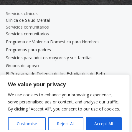
Servicios clínicos
Clínica de Salud Mental
Servicios comunitarios
Servicios comunitarios
Programa de Violencia Doméstica para Hombres
Programas para padres
Servicios para adultos mayores y sus familias
Grupos de apoyo
El Programa de Defensa de los Estudiantes de Beth
Kipperman
We value your privacy
Coaching de bienestar mental
Trabaja con nosotros
We use cookies to enhance your browsing experience,
Trabaja con nosotros
serve personalised ads or content, and analyse our traffic.
Oportunidades de empleo
By clicking "Accept All", you consent to our use of cookies.
Programa de pasantías para estudiantes de posgrado
Menú rápido
Customise
Reject All
Accept All
Donar