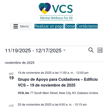
Menú
Realizar un pago
Donar
Contáctanos
11/19/2025
 - 
12/17/2025
Eventos
B
N
B
L
u
S
i
a
s
ú
s
e
noviembre de 2025
c
v
t
l
a
s
a
e
r
19 de noviembre de 2025 a las 11:00 a. m.
-
12:00 pm
e
MIÉ
c
19
Grupo de Apoyo para Cuidadores – Edificio
q
c
g
VCS – 19 de noviembre de 2025
i
a
o
u
VCS, Inc
77 South Main Street, New City, NY, Estados Unidos
n
c
a
e
r
20 de noviembre de 2025 a las 9:00 a. m.
-
10:15 am
i
JUE