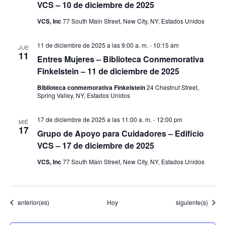
e
VCS – 10 de diciembre de 2025
E
VCS, Inc
77 South Main Street, New City, NY, Estados Unidos
v
11 de diciembre de 2025 a las 9:00 a. m.
-
10:15 am
JUE
11
Entres Mujeres – Biblioteca Conmemorativa
e
Finkelstein – 11 de diciembre de 2025
n
Biblioteca conmemorativa Finkelstein
24 Chestnut Street,
Spring Valley, NY, Estados Unidos
t
17 de diciembre de 2025 a las 11:00 a. m.
-
12:00 pm
MIÉ
o
17
Grupo de Apoyo para Cuidadores – Edificio
VCS – 17 de diciembre de 2025
s
VCS, Inc
77 South Main Street, New City, NY, Estados Unidos
Eventos
Eventos
anterior(es)
Hoy
siguiente(s)