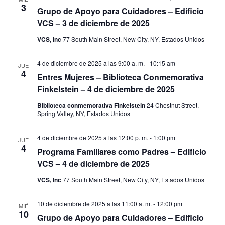
v
3
Grupo de Apoyo para Cuidadores – Edificio
ó
e
VCS – 3 de diciembre de 2025
d
n
VCS, Inc
77 South Main Street, New City, NY, Estados Unidos
t
e
4 de diciembre de 2025 a las 9:00 a. m.
-
10:15 am
JUE
o
4
v
Entres Mujeres – Biblioteca Conmemorativa
Finkelstein – 4 de diciembre de 2025
i
Biblioteca conmemorativa Finkelstein
24 Chestnut Street,
Spring Valley, NY, Estados Unidos
s
4 de diciembre de 2025 a las 12:00 p. m.
-
1:00 pm
t
JUE
4
Programa Familiares como Padres – Edificio
a
VCS – 4 de diciembre de 2025
VCS, Inc
77 South Main Street, New City, NY, Estados Unidos
s
d
10 de diciembre de 2025 a las 11:00 a. m.
-
12:00 pm
MIÉ
10
Grupo de Apoyo para Cuidadores – Edificio