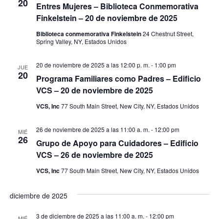
20
f
d
Entres Mujeres – Biblioteca Conmemorativa
ó
e
Finkelstein – 20 de noviembre de 2025
c
a
n
h
Biblioteca conmemorativa Finkelstein
24 Chestnut Street,
a
Spring Valley, NY, Estados Unidos
d
y
.
e
20 de noviembre de 2025 a las 12:00 p. m.
-
1:00 pm
n
JUE
20
v
Programa Familiares como Padres – Edificio
a
VCS – 20 de noviembre de 2025
i
VCS, Inc
77 South Main Street, New City, NY, Estados Unidos
s
v
t
e
26 de noviembre de 2025 a las 11:00 a. m.
-
12:00 pm
MIÉ
26
a
Grupo de Apoyo para Cuidadores – Edificio
g
VCS – 26 de noviembre de 2025
s
a
VCS, Inc
77 South Main Street, New City, NY, Estados Unidos
d
e
c
diciembre de 2025
E
i
3 de diciembre de 2025 a las 11:00 a. m.
-
12:00 pm
MIÉ