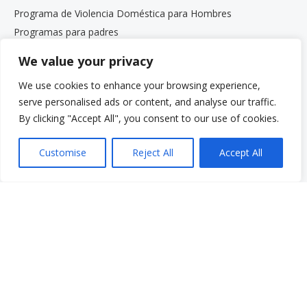
Programa de Violencia Doméstica para Hombres
Programas para padres
Servicios para adultos mayores y sus familias
We value your privacy
Grupos de apoyo
We use cookies to enhance your browsing experience,
El Programa de Defensa de los Estudiantes de Beth
Kipperman
serve personalised ads or content, and analyse our traffic.
Coaching de bienestar mental
By clicking "Accept All", you consent to our use of cookies.
Trabaja con nosotros
Trabaja con nosotros
Customise
Reject All
Accept All
Oportunidades de empleo
Programa de pasantías para estudiantes de posgrado
Menú rápido
Donar
Preguntas frecuentes
Glosario
Recursos
Servicios