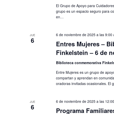
v
El Grupo de Apoyo para Cuidadores 
ó
e
grupo es un espacio seguro para co
n
d
en…
t
o
e
s
6 de noviembre de 2025 a las 9:00 
JUE
p
v
6
Entres Mujeres – B
a
i
r
Finkelstein – 6 de 
a
s
l
Biblioteca conmemorativa Finkel
a
t
p
Entre Mujeres es un grupo de apoyo
compartan y aprendan en comunidad
a
a
oradoras invitadas ocasionales. El
l
a
s
b
6 de noviembre de 2025 a las 12:00
r
d
JUE
6
a
Programa Familiare
c