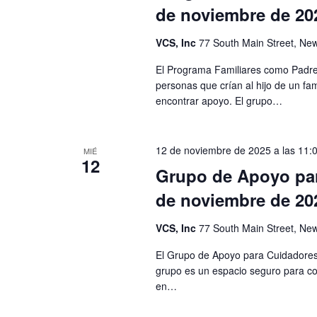
e
de noviembre de 20
l
E
a
VCS, Inc
77 South Main Street, New
v
v
e
El Programa Familiares como Padre
.
personas que crían al hijo de un fam
e
encontrar apoyo. El grupo…
n
t
12 de noviembre de 2025 a las 11:0
MIÉ
12
Grupo de Apoyo par
o
de noviembre de 20
s
VCS, Inc
77 South Main Street, New
El Grupo de Apoyo para Cuidadores 
grupo es un espacio seguro para co
en…