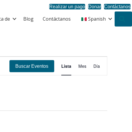
Realizar un pago
Donar
Contáctanos
ca de
Blog
Contáctanos
Spanish
B
N
Lista
Mes
Día
Buscar Eventos
a
v
e
g
a
c
i