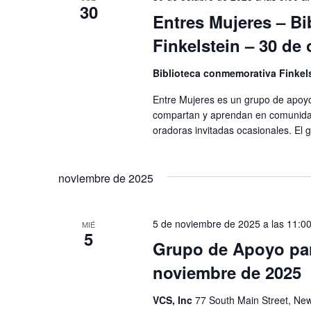
c
d
30
p
Entres Mujeres – B
i
a
o
a
Finkelstein – 30 de
l
n
a
y
a
Biblioteca conmemorativa Finkel
b
r
r
n
f
Entre Mujeres es un grupo de apoyo
a
e
compartan y aprendan en comunidad
a
c
oradoras invitadas ocasionales. El
c
l
h
v
a
a
v
noviembre de 2025
.
e
e
.
g
B
5 de noviembre de 2025 a las 11:00
MIÉ
5
u
a
Grupo de Apoyo par
s
noviembre de 2025
c
c
a
i
VCS, Inc
77 South Main Street, New
E