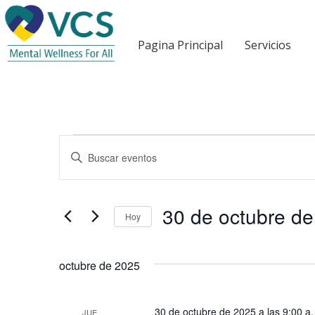
Pagina Principal
Servicios
Eventos
B
I
n
ú
t
r
s
30 de octubre d
o
Hoy
d
q
S
u
e
u
c
octubre de 2025
l
e
e
e
l
c
30 de octubre de 2025 a las 9:00 a.
a
JUE