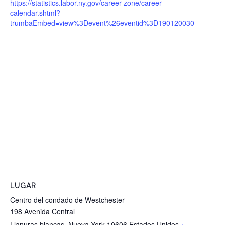
https://statistics.labor.ny.gov/career-zone/career-
calendar.shtml?
trumbaEmbed=view%3Devent%26eventid%3D190120030
LUGAR
Centro del condado de Westchester
198 Avenida Central
Llanuras blancas
,
Nueva York
10606
Estados Unidos
+