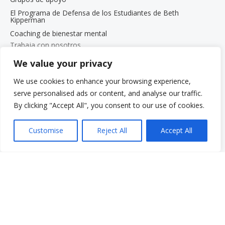
El Programa de Defensa de los Estudiantes de Beth
Kipperman
Coaching de bienestar mental
Trabaja con nosotros
Trabaja con nosotros
We value your privacy
Oportunidades de empleo
We use cookies to enhance your browsing experience,
Programa de pasantías para estudiantes de posgrado
serve personalised ads or content, and analyse our traffic.
Menú rápido
By clicking "Accept All", you consent to our use of cookies.
Donar
Preguntas frecuentes
Customise
Reject All
Accept All
Glosario
Recursos
Servicios
Realizar un pago
Despierta: Tu voz. Tu historia.
Gala 2025
Oportunidades de empleo