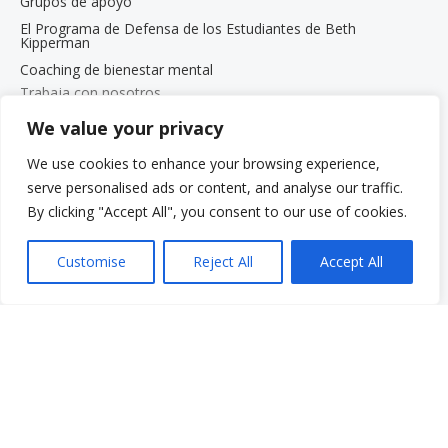
Grupos de apoyo
El Programa de Defensa de los Estudiantes de Beth
Kipperman
Coaching de bienestar mental
Trabaja con nosotros
Trabaja con nosotros
We value your privacy
Oportunidades de empleo
We use cookies to enhance your browsing experience,
Programa de pasantías para estudiantes de posgrado
serve personalised ads or content, and analyse our traffic.
Menú rápido
By clicking "Accept All", you consent to our use of cookies.
Donar
Preguntas frecuentes
Customise
Reject All
Accept All
Glosario
Recursos
Servicios
Realizar un pago
Despierta: Tu voz. Tu historia.
Gala 2025
Oportunidades de empleo