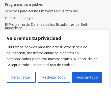
Programas para padres
Servicios para adultos mayores y sus familias
Grupos de apoyo
El Programa de Defensa de los Estudiantes de Beth
Kipperman
Coaching de bienestar mental
Valoramos tu privacidad
Trabaja con nosotros
Trabaja con nosotros
Utilizamos cookies para mejorar tu experiencia de
Oportunidades de empleo
navegación, mostrarte anuncios o contenido
personalizados y analizar nuestro tráfico. Al hacer clic en
Programa de pasantías para estudiantes de posgrado
"Aceptar todo", aceptas el uso de cookies.
Menú rápido
Donar
Personalizar
Rechazar todo
Aceptar todo
Preguntas frecuentes
Glosario
Recursos
Servicios
Realizar un pago
Despierta: Tu voz. Tu historia.