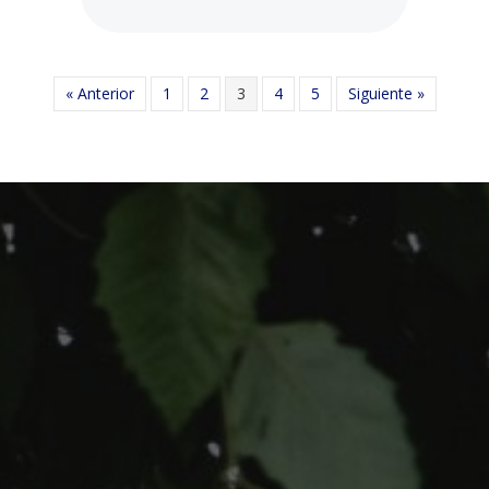
« Anterior
1
2
3
4
5
Siguiente »