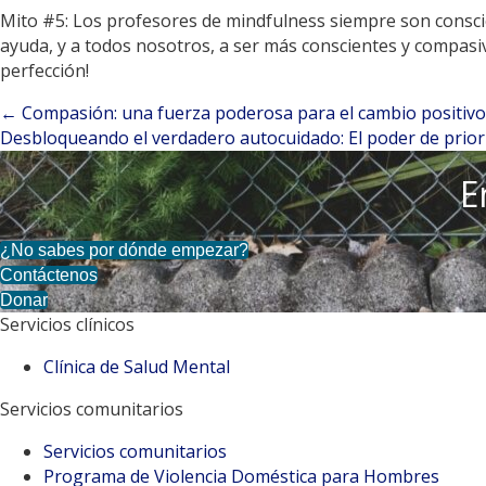
Mito #5: Los profesores de mindfulness siempre son conscie
ayuda, y a todos nosotros, a ser más conscientes y compas
perfección!
← Compasión: una fuerza poderosa para el cambio positivo
Navegación
Desbloqueando el verdadero autocuidado: El poder de prior
de
E
entradas
¿No sabes por dónde empezar?
Contáctenos
Donar
Servicios clínicos
Clínica de Salud Mental
Servicios comunitarios
Servicios comunitarios
Programa de Violencia Doméstica para Hombres