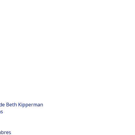
 de Beth Kipperman
as
mbres