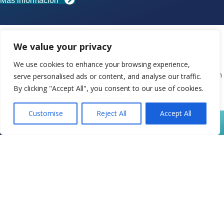
Más información
¿Qué está pasando en VCS?
We value your privacy
We use cookies to enhance your browsing experience,
¡Consulta nuestros próximos eventos en la comunidad, grupos de
apoyo, cursos de bienestar y otras cosas divertidas que suceden en
serve personalised ads or content, and analyse our traffic.
VCS!
By clicking "Accept All", you consent to our use of cookies.
Ver el Calendario
Customise
Reject All
Accept All