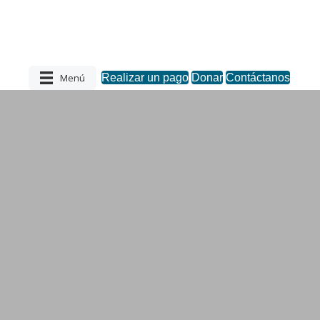
Menú
Realizar un pago
Donar
Contáctanos
Servicio de asesoramiento voluntario
Ayúdame a ayudar a mi estudiante