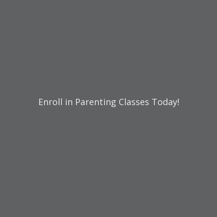
Enroll in Parenting Classes Today!
¿No sabes por dónde empezar?
Contáctenos
Donar