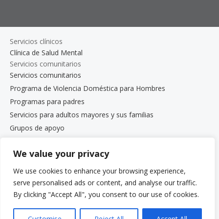
Servicios clínicos
Clínica de Salud Mental
Servicios comunitarios
Servicios comunitarios
Programa de Violencia Doméstica para Hombres
Programas para padres
Servicios para adultos mayores y sus familias
Grupos de apoyo
El Programa de Defensa de los Estudiantes de Beth
Kipperman
We value your privacy
Coaching de bienestar mental
We use cookies to enhance your browsing experience,
Trabaja con nosotros
serve personalised ads or content, and analyse our traffic.
Trabaja con nosotros
By clicking "Accept All", you consent to our use of cookies.
Oportunidades de empleo
Programa de pasantías para estudiantes de posgrado
Customise
Reject All
Accept All