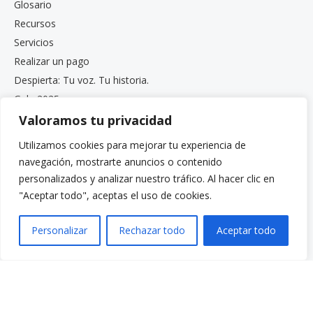
Glosario
Recursos
Servicios
Realizar un pago
Despierta: Tu voz. Tu historia.
Gala 2025
Oportunidades de empleo
Valoramos tu privacidad
Documentos de privacidad y cumplimiento
Utilizamos cookies para mejorar tu experiencia de
Boletín informativo de VCS
navegación, mostrarte anuncios o contenido
personalizados y analizar nuestro tráfico. Al hacer clic en
"Aceptar todo", aceptas el uso de cookies.
Personalizar
Rechazar todo
Aceptar todo