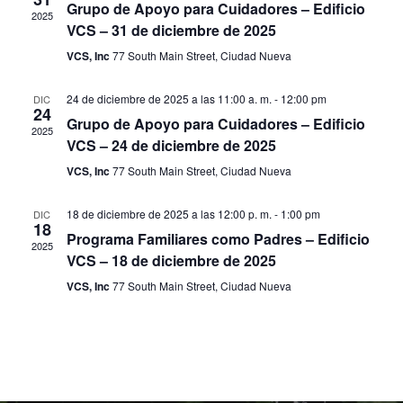
q
c
Grupo de Apoyo para Cuidadores – Edificio
g
2025
i
VCS – 31 de diciembre de 2025
a
o
u
VCS, Inc
77 South Main Street, Ciudad Nueva
n
c
a
e
r
i
24 de diciembre de 2025 a las 11:00 a. m.
-
12:00 pm
DIC
24
f
d
Grupo de Apoyo para Cuidadores – Edificio
ó
2025
e
VCS – 24 de diciembre de 2025
c
a
n
h
VCS, Inc
77 South Main Street, Ciudad Nueva
a
d
y
.
18 de diciembre de 2025 a las 12:00 p. m.
-
1:00 pm
DIC
e
18
n
Programa Familiares como Padres – Edificio
2025
v
VCS – 18 de diciembre de 2025
a
i
VCS, Inc
77 South Main Street, Ciudad Nueva
s
v
t
e
a
g
s