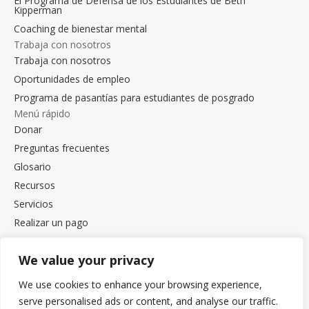
El Programa de Defensa de los Estudiantes de Beth
Kipperman
Coaching de bienestar mental
Trabaja con nosotros
Trabaja con nosotros
Oportunidades de empleo
Programa de pasantías para estudiantes de posgrado
Menú rápido
Donar
Preguntas frecuentes
Glosario
Recursos
Servicios
Realizar un pago
Despierta: Tu voz. Tu historia.
We value your privacy
Gala 2025
Oportunidades de empleo
We use cookies to enhance your browsing experience,
Documentos de privacidad y cumplimiento
serve personalised ads or content, and analyse our traffic.