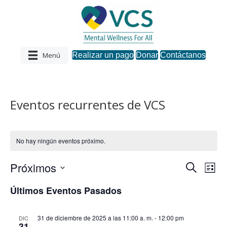
Menú
Realizar un pago
Donar
Contáctanos
Eventos recurrentes de VCS
No hay ningún eventos próximo.
Próximos
B
N
B
L
u
S
i
a
s
ú
Últimos Eventos Pasados
s
e
c
v
t
l
a
s
a
e
r
e
31 de diciembre de 2025 a las 11:00 a. m.
-
12:00 pm
DIC
c
31