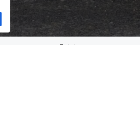
Trabaja con nosotros
Trabaja con nosotros
a para Hombres
Oportunidades de empleo
Programa de pasantías para estudiant
sus familias
studiantes de Beth Kipperman
Boletín informativo de VCS