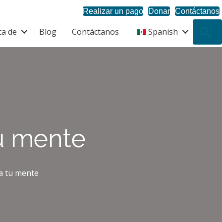
Realizar un pago
Donar
Contáctanos
ca de
Blog
Contáctanos
Spanish
B
tu mente
ia tu mente