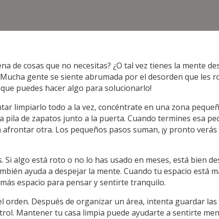
lena de cosas que no necesitas? ¿O tal vez tienes la mente d
! Mucha gente se siente abrumada por el desorden que les r
s que puedes hacer algo para solucionarlo!
tar limpiarlo todo a la vez, concéntrate en una zona pequeñ
 la pila de zapatos junto a la puerta. Cuando termines esa p
ara afrontar otra. Los pequeños pasos suman, ¡y pronto verá
. Si algo está roto o no lo has usado en meses, está bien d
 también ayuda a despejar la mente. Cuando tu espacio está 
más espacio para pensar y sentirte tranquilo.
l orden. Después de organizar un área, intenta guardar las c
trol. Mantener tu casa limpia puede ayudarte a sentirte men