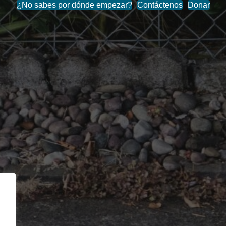
¿No sabes por dónde empezar?
Contáctenos
Donar