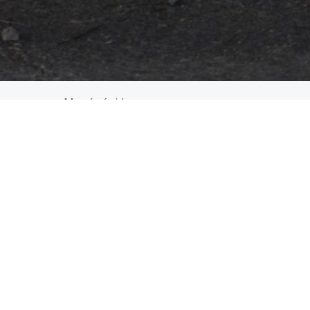
Menú rápido
Donar
Preguntas frecuentes
es de posgrado
Glosario
Recursos
Servicios
Realizar un pago
Despierta: Tu voz. Tu historia.
Gala 2025
Oportunidades de empleo
Documentos de privacidad y cumplimiento