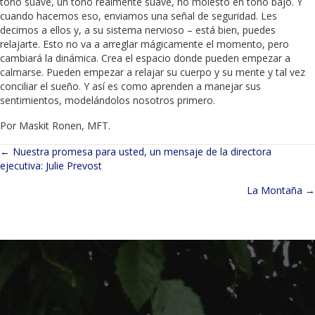
tono suave, un tono realmente suave, no molesto en tono bajo. Y
cuando hacemos eso, enviamos una señal de seguridad. Les
decimos a ellos y, a su sistema nervioso – está bien, puedes
relajarte. Esto no va a arreglar mágicamente el momento, pero
cambiará la dinámica. Crea el espacio donde pueden empezar a
calmarse. Pueden empezar a relajar su cuerpo y su mente y tal vez
conciliar el sueño. Y así es como aprenden a manejar sus
sentimientos, modelándolos nosotros primero.
Por Maskit Ronen, MFT.
← Nuestra promesa para usted, un mensaje de la directora
Navegación
ejecutiva: Julie Prevost
de
La Montaña →
entradas